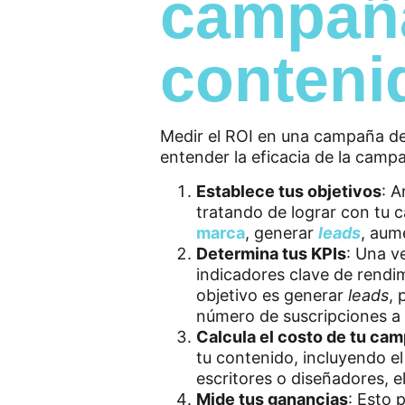
campaña
conteni
Medir el ROI en una campaña de
entender la eficacia de la cam
Establece tus objetivos
: A
tratando de lograr con tu 
marca
, generar
leads
, aum
Determina tus KPIs
: Una v
indicadores clave de rendim
objetivo es generar
leads
, 
número de suscripciones a t
Calcula el costo de tu ca
tu contenido, incluyendo el
escritores o diseñadores, e
Mide tus ganancias
: Esto 