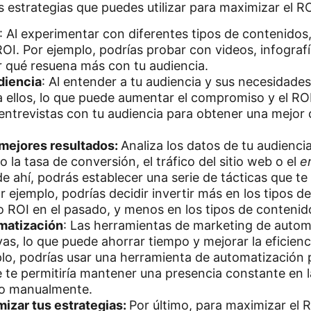
s estrategias que puedes utilizar para maximizar el R
: Al experimentar con diferentes tipos de contenidos,
OI. Por ejemplo, podrías probar con videos, infograf
r qué resuena más con tu audiencia.
diencia
: Al entender a tu audiencia y sus necesidade
a ellos, lo que puede aumentar el compromiso y el ROI.
 entrevistas con tu audiencia para obtener una mejor
n mejores resultados:
Analiza los datos de tu audienci
 la tasa de conversión, el tráfico del sitio web o el
e
 de ahí, podrás establecer una serie de tácticas que t
 ejemplo, podrías decidir invertir más en los tipos 
 ROI en el pasado, y menos en los tipos de contenid
matización
: Las herramientas de marketing de auto
vas, lo que puede ahorrar tiempo y mejorar la eficienc
lo, podrías usar una herramienta de automatización
ue te permitiría mantener una presencia constante en l
do manualmente.
mizar tus estrategias:
Por último, para maximizar el 