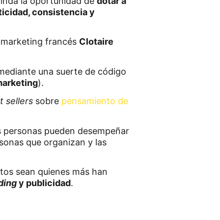
inda la oportunidad de
dotar a
icidad, consistencia y
e marketing francés
Clotaire
 mediante una suerte de código
arketing
).
t sellers
sobre
pensamiento de
 las personas pueden desempeñar
rsonas que organizan y las
stos sean quienes más han
ding
y publicidad
.