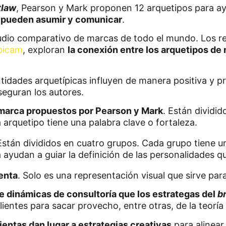
tlaw
, Pearson y Mark proponen 12 arquetipos para ay
 pueden asumir y comunicar
.
udio comparativo de marcas de todo el mundo. Los r
bicam
, exploran
la conexión entre los arquetipos de
idades arquetípicas influyen de manera positiva y pr
seguran los autores.
 marca propuestos por Pearson y Mark
. Están dividi
 arquetipo tiene una palabra clave o fortaleza.
 ayudan a guiar la definición de las personalidades 
ienta
. Solo es una representación visual que sirve par
e dinámicas de consultoría que los estrategas del
b
ientes para sacar provecho, entre otras, de la teoría 
ientas dan lugar a estrategias creativas
para alinear 