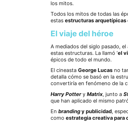
los mitos.
Todos los mitos de todas las é
estas
estructuras arquetípicas
El viaje del héroe
A mediados del siglo pasado, e
estas estructuras. La llamó ‘
el v
épicos de todo el mundo.
El cineasta
George Lucas
no tar
detalla cómo se basó en la estr
convertiría en fenómeno de la c
Harry Potter
y
Matrix
, junto a
S
que han aplicado el mismo patró
En
branding
y publicidad
, espe
como
estrategia creativa para