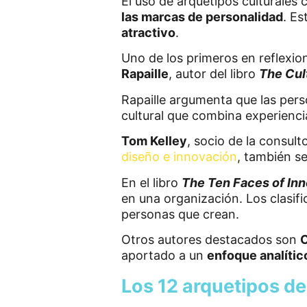
El uso de arquetipos culturale
las marcas de personalidad
. E
atractivo
.
Uno de los primeros en reflexio
Rapaille
, autor del libro
The Cul
Rapaille argumenta que las per
cultural que combina experienci
Tom Kelley
, socio de la consul
diseño e innovación
, también se
En el libro
The Ten Faces of Inn
en una organización. Los clasif
personas que crean.
Otros autores destacados son
C
aportado a un
enfoque analític
Los 12 arquetipos d