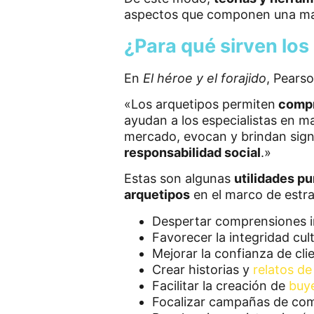
aspectos que componen una ma
¿Para qué sirven los
En
El héroe y el forajido
, Pears
«Los arquetipos permiten
compre
ayudan a los especialistas en m
mercado, evocan y brindan signif
responsabilidad social
.»
Estas son algunas
utilidades p
arquetipos
en el marco de estra
Despertar comprensiones in
Favorecer la integridad cult
Mejorar la confianza de cli
Crear historias y
relatos d
Facilitar la creación de
buy
Focalizar campañas de com