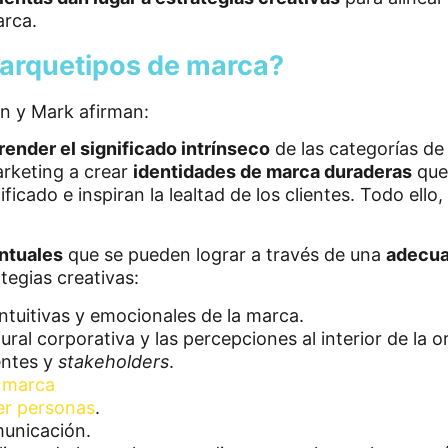
rca.
 arquetipos de marca?
on y Mark afirman:
nder el significado intrínseco
de las categorías de
arketing a crear
identidades de marca duraderas
que 
icado e inspiran la lealtad de los clientes. Todo ell
untuales
que se pueden lograr a través de una
adecua
tegias creativas:
tuitivas y emocionales de la marca.
ural corporativa y las percepciones al interior de la 
entes y
stakeholders
.
e marca
er personas
.
unicación.