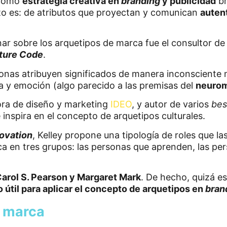
s como
estrategia creativa en
branding
y publicidad
br
sto es: de atributos que proyectan y comunican
autent
nar sobre los arquetipos de marca fue el consultor d
ture Code
.
sonas atribuyen significados de manera inconsciente
a y emoción (algo parecido a las premisas del
neurom
tora de diseño y marketing
IDEO
, y autor de varios
bes
 inspira en el concepto de arquetipos culturales.
ovation
, Kelley propone una tipología de roles que
ica en tres grupos: las personas que aprenden, las pe
arol S. Pearson y Margaret Mark
. De hecho, quizá e
o útil para aplicar el concepto de arquetipos en
bran
e marca