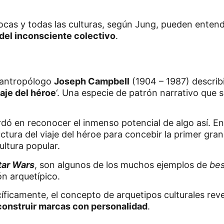
pocas y todas las culturas, según Jung, pueden ente
 del inconsciente colectivo
.
l antropólogo
Joseph Campbell
(1904 – 1987) describ
iaje del héroe
‘. Una especie de patrón narrativo que 
dó en reconocer el inmenso potencial de algo así. En
uctura del viaje del héroe para concebir la primer gr
ultura popular.
tar Wars
, son algunos de los muchos ejemplos de
bes
n arquetípico.
cíficamente, el concepto de arquetipos culturales rev
 construir marcas con personalidad
.