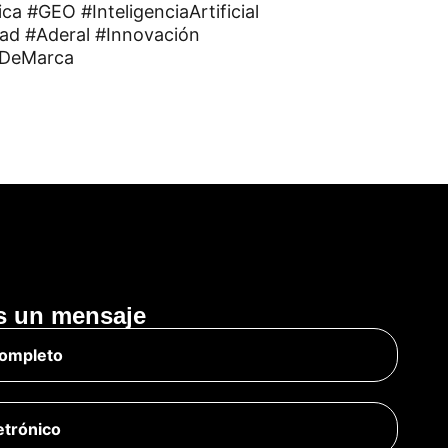
 #GEO #InteligenciaArtificial
ad #Aderal #Innovación
ónDeMarca
s un mensaje