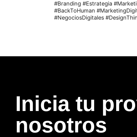
#Branding #Estrategia #Marketi
#BackToHuman #MarketingDigita
#NegociosDigitales #DesignThi
Inicia tu pr
nosotros